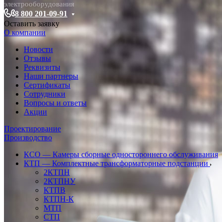
электрооборудования
8 800 201-09-91
Оставить заявку
О компании
Новости
Отзывы
Реквизиты
Наши партнеры
Сертификаты
Сотрудники
Вопросы и ответы
Акции
Проектирование
Производство
КСО — Камеры сборные одностороннего обслуживания
КТП — Комплектные трансформаторные подстанции
2КТПН
2КТПНУ
КТПВ
КТПН-К
МТП
СТП