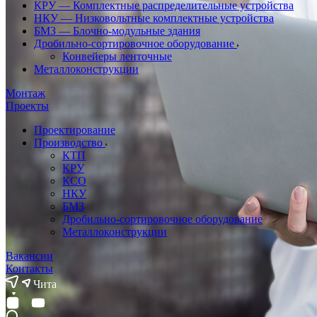
КРУ — Комплектные распределительные устройства
НКУ — Низковольтные комплектные устройства
БМЗ — Блочно-модульные здания
Дробильно-сортировочное оборудование
Конвейеры ленточные
Металлоконструкции
Монтаж
Проекты
Проектирование
Производство
КТП
КРУ
КСО
НКУ
БМЗ
Дробильно-сортировочное оборудование
Металлоконструкции
Вакансии
Контакты
Чита