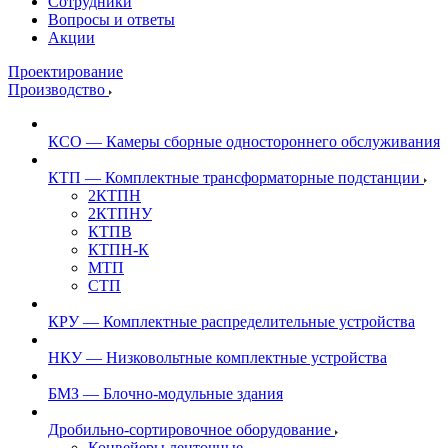
Сотрудники
Вопросы и ответы
Акции
Проектирование
Производство
КСО — Камеры сборные одностороннего обслуживания
КТП — Комплектные трансформаторные подстанции
2КТПН
2КТПНУ
КТПВ
КТПН-К
МТП
СТП
КРУ — Комплектные распределительные устройства
НКУ — Низковольтные комплектные устройства
БМЗ — Блочно-модульные здания
Дробильно-сортировочное оборудование
Конвейеры ленточные