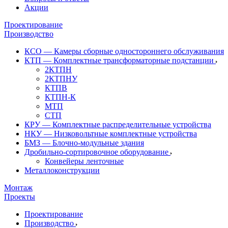
Акции
Проектирование
Производство
КСО — Камеры сборные одностороннего обслуживания
КТП — Комплектные трансформаторные подстанции
2КТПН
2КТПНУ
КТПВ
КТПН-К
МТП
СТП
КРУ — Комплектные распределительные устройства
НКУ — Низковольтные комплектные устройства
БМЗ — Блочно-модульные здания
Дробильно-сортировочное оборудование
Конвейеры ленточные
Металлоконструкции
Монтаж
Проекты
Проектирование
Производство