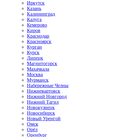
Иркутск
Казань
Калининград
Калуга
Кемерово
Киров
Краснодар
Красноярск
Курган
Курск
Липецк
Магнитогорск
Махачкала
Москва
Мурманск
Набережные Челны
Нижневартовск
Нижний Новгород
Нижний Тагил
Новокузнецк
Новосибирск
Новый Уренгой
Омск
Орёл
Оренбург