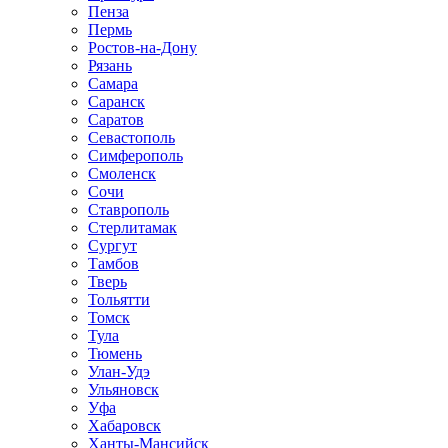
Пенза
Пермь
Ростов-на-Дону
Рязань
Самара
Саранск
Саратов
Севастополь
Симферополь
Смоленск
Сочи
Ставрополь
Стерлитамак
Сургут
Тамбов
Тверь
Тольятти
Томск
Тула
Тюмень
Улан-Удэ
Ульяновск
Уфа
Хабаровск
Ханты-Мансийск