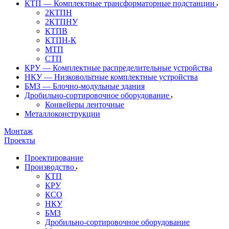
КТП — Комплектные трансформаторные подстанции
2КТПН
2КТПНУ
КТПВ
КТПН-К
МТП
СТП
КРУ — Комплектные распределительные устройства
НКУ — Низковольтные комплектные устройства
БМЗ — Блочно-модульные здания
Дробильно-сортировочное оборудование
Конвейеры ленточные
Металлоконструкции
Монтаж
Проекты
Проектирование
Производство
КТП
КРУ
КСО
НКУ
БМЗ
Дробильно-сортировочное оборудование